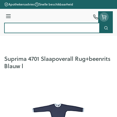
Ga naar de inhoud
Apothekersadvies
Snelle beschikbaarheid
Menu
Zoek
Product, merk, categorie...
Suprima 4701 Slaapoverall Rug+beenrits
Blauw l