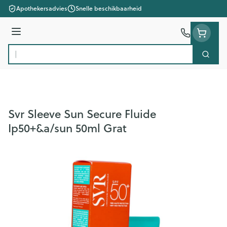
Ga naar de inhoud
Apothekersadvies
Snelle beschikbaarheid
Menu
Zoek
Product, merk, categorie...
Svr Sleeve Sun Secure Fluide
Ip50+&a/sun 50ml Grat