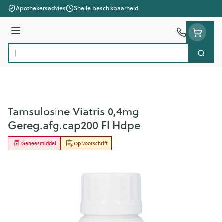
Ga naar de inhoud
Apothekersadvies
Snelle beschikbaarheid
Menu
Zoek
Product, merk, categorie...
Tamsulosine Viatris 0,4mg
Gereg.afg.cap200 Fl Hdpe
Geneesmiddel
Op voorschrift