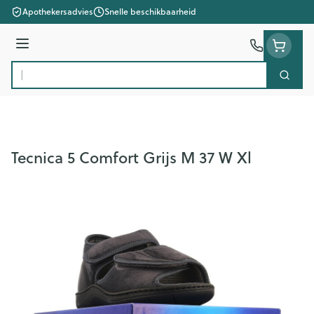
Ga naar de inhoud
Apothekersadvies
Snelle beschikbaarheid
Menu
Zoek
Product, merk, categorie...
Tecnica 5 Comfort Grijs M 37 W Xl