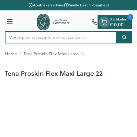
Dia 1 van 1
Ga naar de inhoud
Apothekersadvies
Snelle beschikbaarheid
0
0 artikelen
Menu
€ 0,00
Medicijnen en supplementen zoeken...
Zoek
Product, merk, categorie...
Home
/
Tena Proskin Flex Maxi Large 22
Tena Proskin Flex Maxi Large 22