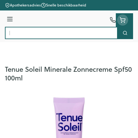
Ga naar de inhoud
Apothekersadvies
Snelle beschikbaarheid
Menu
Zoek
Product, merk, categorie...
Tenue Soleil Minerale Zonnecreme Spf50
100ml