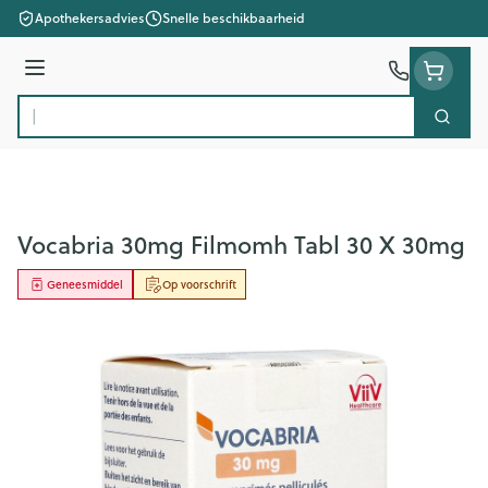
Ga naar de inhoud
Apothekersadvies
Snelle beschikbaarheid
Menu
Zoek
Product, merk, categorie...
Vocabria 30mg Filmomh Tabl 30 X 30mg
Geneesmiddel
Op voorschrift