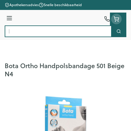
Ga naar de inhoud
Apothekersadvies
Snelle beschikbaarheid
Menu
Zoek
Product, merk, categorie...
Bota Ortho Handpolsbandage 501 Beige
N4