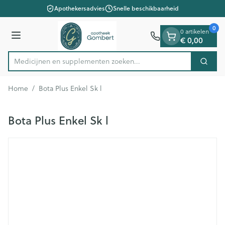
Dia 1 van 1
Ga naar de inhoud
Apothekersadvies
Snelle beschikbaarheid
0
0 artikelen
Menu
€ 0,00
Medicijnen en supplementen zoeken...
Zoek
Product, merk, categorie...
Home
/
Bota Plus Enkel Sk l
Bota Plus Enkel Sk l