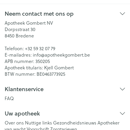
Neem contact met ons op
Apotheek Gombert NV
Dorpsstraat 30
8450
Bredene
Telefoon:
+32 59 32 07 79
E-mailadres:
info@
apotheekgombert.be
APB nummer:
350205
Apotheek titularis:
Kjell Gombert
BTW nummer:
BE0463773925
Klantenservice
FAQ
Uw apotheek
Over ons
Nuttige links
Gezondheidsnieuws
Apotheker
van wacht
Voorschrift
Zorgtarieven