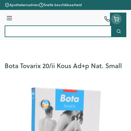
Ga naar de inhoud
Apothekersadvies
Snelle beschikbaarheid
Menu
Zoek
Product, merk, categorie...
Bota Tovarix 20/ii Kous Ad+p Nat. Small