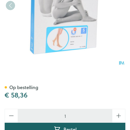
Bota Tovarix 20/ii Kous Ad+p 
Op bestelling
€ 58,36
Aantal
Bestel