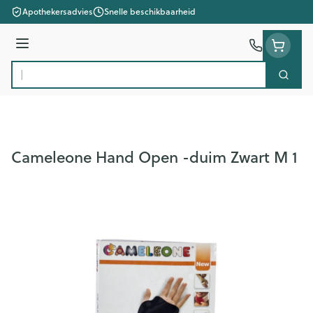
Ga naar de inhoud
Apothekersadvies
Snelle beschikbaarheid
Menu
Zoek
Product, merk, categorie...
Cameleone Hand Open -duim Zwart M 1