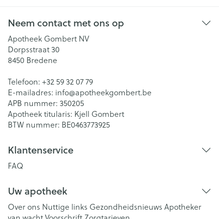
Neem contact met ons op
Apotheek Gombert NV
Dorpsstraat 30
8450
Bredene
Telefoon:
+32 59 32 07 79
E-mailadres:
info@
apotheekgombert.be
APB nummer:
350205
Apotheek titularis:
Kjell Gombert
BTW nummer:
BE0463773925
Klantenservice
FAQ
Uw apotheek
Over ons
Nuttige links
Gezondheidsnieuws
Apotheker
van wacht
Voorschrift
Zorgtarieven