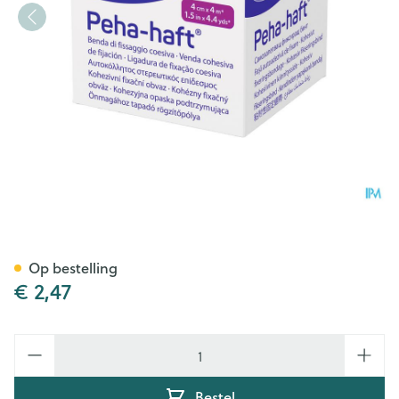
Peha Haft Latexfree 4cmx 4m
Op bestelling
€ 2,47
Aantal
Bestel