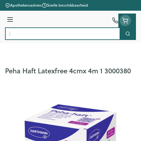
Ga naar de inhoud
Apothekersadvies
Snelle beschikbaarheid
Menu
Zoek
Product, merk, categorie...
Peha Haft Latexfree 4cmx 4m 1 3000380