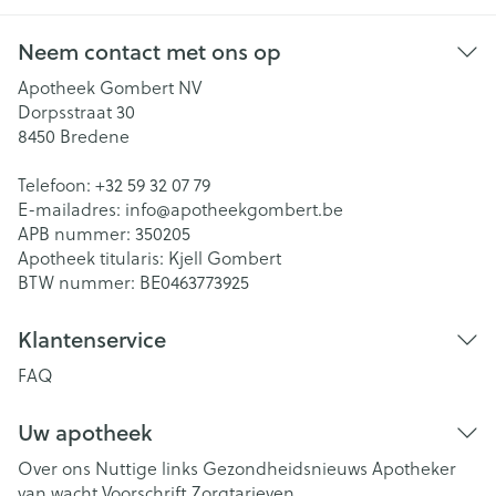
Neem contact met ons op
Apotheek Gombert NV
Dorpsstraat 30
8450
Bredene
Telefoon:
+32 59 32 07 79
E-mailadres:
info@
apotheekgombert.be
APB nummer:
350205
Apotheek titularis:
Kjell Gombert
BTW nummer:
BE0463773925
Klantenservice
FAQ
Uw apotheek
Over ons
Nuttige links
Gezondheidsnieuws
Apotheker
van wacht
Voorschrift
Zorgtarieven