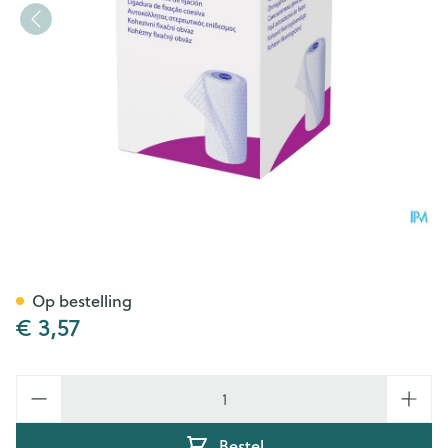
Peha Haft Latexfree 8cmx 4m
Op bestelling
€ 3,57
Aantal
Bestel