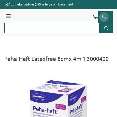
Ga naar de inhoud
Apothekersadvies
Snelle beschikbaarheid
Menu
Zoek
Product, merk, categorie...
Peha Haft Latexfree 8cmx 4m 1 3000400