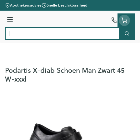
Ga naar de inhoud
Apothekersadvies
Snelle beschikbaarheid
Menu
Zoek
Product, merk, categorie...
Podartis X-diab Schoen Man Zwart 45
W-xxxl