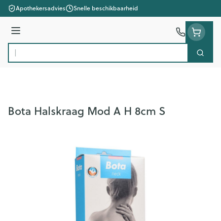
Ga naar de inhoud
Apothekersadvies
Snelle beschikbaarheid
Menu
Zoek
Product, merk, categorie...
Bota Halskraag Mod A H 8cm S