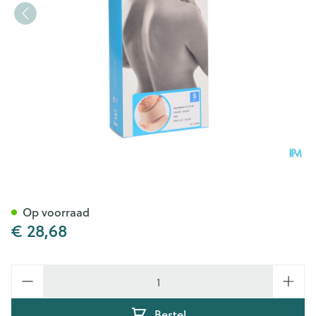
Bota Halskraag Mod A H 8cm
Op voorraad
€ 28,68
Aantal
Bestel