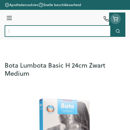
Ga naar de inhoud
Apothekersadvies
Snelle beschikbaarheid
Menu
Zoek
Product, merk, categorie...
Bota Lumbota Basic H 24cm Zwart
Medium