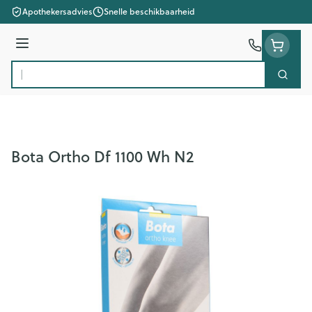
Ga naar de inhoud
Apothekersadvies
Snelle beschikbaarheid
Menu
Zoek
Product, merk, categorie...
Bota Ortho Df 1100 Wh N2