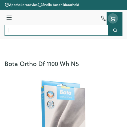
Ga naar de inhoud
Apothekersadvies
Snelle beschikbaarheid
Menu
Zoek
Product, merk, categorie...
Bota Ortho Df 1100 Wh N5