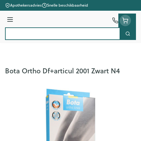
Ga naar de inhoud
Apothekersadvies
Snelle beschikbaarheid
Menu
Zoek
Product, merk, categorie...
Bota Ortho Df+articul 2001 Zwart N4