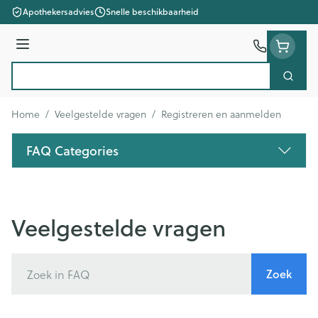
Ga naar de inhoud
Apothekersadvies
Snelle beschikbaarheid
Menu
Zoek
Product, merk, categorie...
Home
/
Veelgestelde vragen
/
Registreren en aanmelden
FAQ Categories
Veelgestelde vragen
Zoek
Zoek