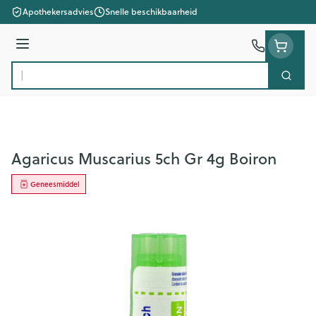
Ga naar de inhoud
Apothekersadvies
Snelle beschikbaarheid
Menu
Zoek
Product, merk, categorie...
Agaricus Muscarius 5ch Gr 4g Boiron
Geneesmiddel