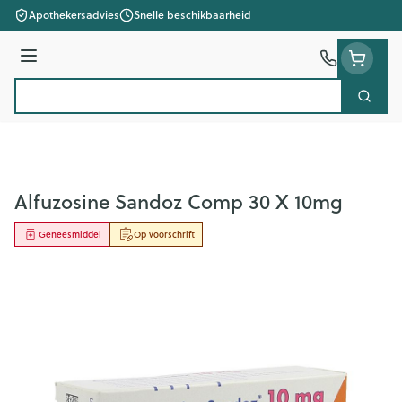
Ga naar de inhoud
Apothekersadvies
Snelle beschikbaarheid
Menu
Zoek
Product, merk, categorie...
Alfuzosine Sandoz Comp 30 X 10mg
Geneesmiddel
Op voorschrift