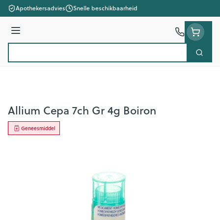
Ga naar de inhoud
Apothekersadvies
Snelle beschikbaarheid
Menu
Zoek
Product, merk, categorie...
Allium Cepa 7ch Gr 4g Boiron
Geneesmiddel