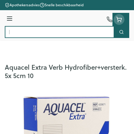
Ga naar de inhoud
Apothekersadvies
Snelle beschikbaarheid
Menu
Zoek
Product, merk, categorie...
Aquacel Extra Verb Hydrofiber+versterk.
5x 5cm 10