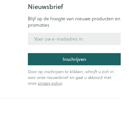
Bed
Nieuwsbrief
ng zon
Doorliggen - decubitis
ie
Urinewegen
Blijf op de hoogte van nieuwe producten en
Toon meer
promoties
E-mail adres
id, spanning
Stoppen met roken
t en intieme
Gezichtsreiniging -
ontschminken
n Orthopedie
Instrumenten
Inschrijven
sche
Anti tumor middelen
en
Reinigingsmelk, - crème, -
Door op inschrijven te klikken, schrijft u zich in
ie
olie en gel
voor onze nieuwsbrief en gaat u akkoord met
onze
privacy policy
.
jn
Tonic - lotion
Anesthesie
zorging
Micellair water
Specifiek voor de ogen
ie
Diverse geneesmiddelen
et
Toon meer