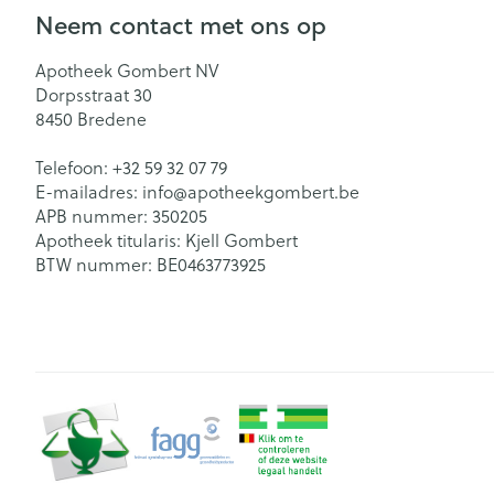
Neem contact met ons op
Zuurstof
Eelt
Eksteroog - lik
Ademhalingsst
Apotheek Gombert NV
Dorpsstraat 30
Toon meer
8450
Bredene
Spieren en ge
Telefoon:
+32 59 32 07 79
E-mailadres:
info@
apotheekgombert.be
Specifiek voo
APB nummer:
350205
Naalden en sp
Apotheek titularis:
Kjell Gombert
Lichaamsverzo
Infecties
BTW nummer:
BE0463773925
Spuiten
Deodorant
Oplossing voor 
Gezichtsverzor
Luizen
Naalden
Naalden voor i
pennaalden
Diagnostica
Toon meer
Haar