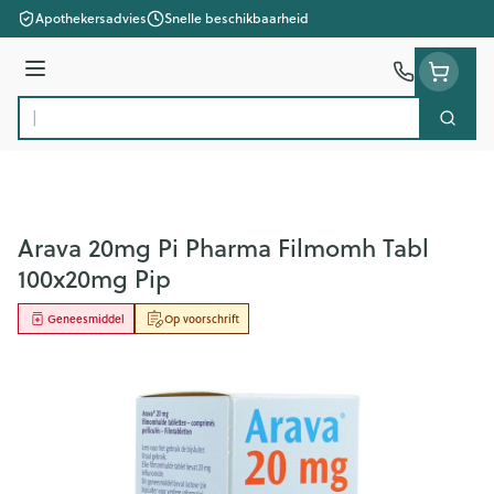
Ga naar de inhoud
Apothekersadvies
Snelle beschikbaarheid
Menu
Zoek
Product, merk, categorie...
Arava 20mg Pi Pharma Filmomh Tabl
100x20mg Pip
Geneesmiddel
Op voorschrift