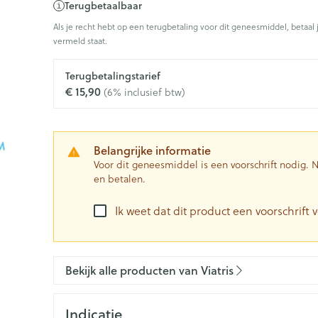
Terugbetaalbaar
0+ categorie
Als je recht hebt op een terugbetaling voor dit geneesmiddel, betaal 
Wondzorg
EHBO
vermeld staat.
ie
ven
Homeopathie
Spieren en gewrichten
Gemoed en 
Ogen
Neus
Neus
Ogen
eneeskunde categorie
Vilt
Podologie
n
Ooginfecties
Tabletten
Terugbetalingstarief
Spray
Oogspoelin
€ 15,90
(6% inclusief btw)
Handschoenen
Cold - Hot t
Oren
Ogen
Anti allergische en anti
Neussprays 
 en EHBO categorie
denborstels
Oogdruppe
warm/koud
inflammatoire middelen
al
Wondhelend
los
Creme - gel
Verbanddo
 antiviraal
Ontzwellende middelen
insecten categorie
Brandwonden
 pluimen
Accessoires
Belangrijke informatie
Droge ogen
Medische h
Glaucoom
Voor dit geneesmiddel is een voorschrift nodig.
Toon meer
en betalen.
ddelen categorie
Toon meer
Toon meer
Ik weet dat dit product een voorschrift v
en
e en
Nagels
Diabetes
Zonnebesc
Stoma
Hart- en bloedvaten
Bloedverdu
stolling
Bekijk alle producten van Viatris
eelt en
Nagellak
Bloedglucosemeter
Aftersun
Stomazakje
len
Kalk- en schimmelnagels
Teststrips en naalden
Lippen
Stomaplaat
spray
ires
Indicatie