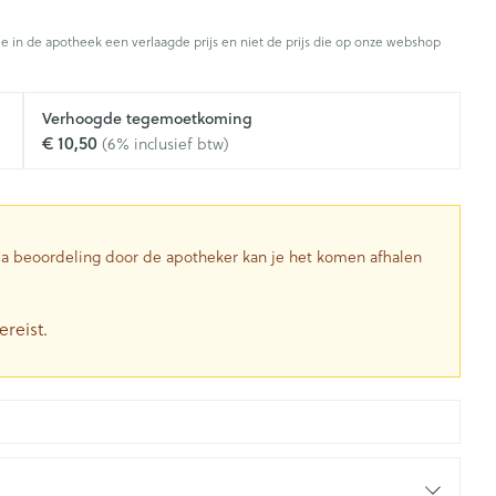
Toon meer
je in de apotheek een verlaagde prijs en niet de prijs die op onze webshop
Diagnosetesten en
stress
Vlooien en teken
Mond en keel
meetapparatuur
Oren
Zuigtabletten
Verhoogde tegemoetkoming
Alcoholtest
g
Oordopjes
€ 10,50
(6% inclusief btw)
herapie -
Mond, muil of snavel
en -druppels
Spray - oplossing
Bloeddrukmeter
ls
Oorreiniging
Cholesteroltest
zen
Oordruppels
Hartslagmeter
ulpmiddelen
 Na beoordeling door de apotheker kan je het komen afhalen
Toon meer
ereist.
herming
Hygiëne
Ergonomie
nning en -
Aambeien
s
Bad en douche
Ademhaling en zuurstof
je
Badkamer