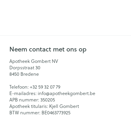
Gezichtsverzor
Pillendozen en
accessoires
Pigmentstoorn
Gevoelige huid
geïrriteerde hu
Neem contact met ons op
Gemengde hu
Doffe huid
Apotheek Gombert NV
Dorpsstraat 30
Toon meer
8450
Bredene
Telefoon:
+32 59 32 07 79
Snurken
E-mailadres:
info@
apotheekgombert.be
APB nummer:
350205
Apotheek titularis:
Kjell Gombert
BTW nummer:
BE0463773925