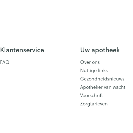
ging
Supplementen
Insectenwe
Mondmaskers
middelen
issen
 -
id
id
Klantenservice
Uw apotheek
FAQ
Over ons
Nuttige links
Gezondheidsnieuws
Apotheker van wacht
Zelfbruiner
Scheren
Voorschrift
Zorgtarieven