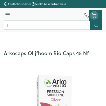
Ga naar de inhoud
Apothekersadvies
Snelle beschikbaarheid
Menu
Zoek
Product, merk, categorie...
Arkocaps Olijfboom Bio Caps 45 Nf