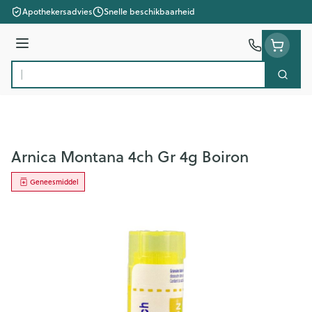
Ga naar de inhoud
Apothekersadvies
Snelle beschikbaarheid
Menu
Zoek
Product, merk, categorie...
Arnica Montana 4ch Gr 4g Boiron
Geneesmiddel