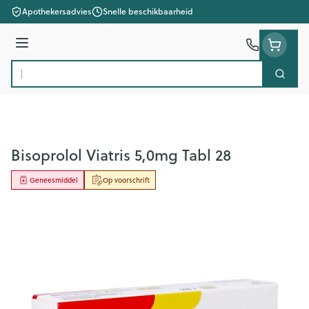
Ga naar de inhoud
Apothekersadvies
Snelle beschikbaarheid
Menu
Zoek
Product, merk, categorie...
Bisoprolol Viatris 5,0mg Tabl 28
Geneesmiddel
Op voorschrift