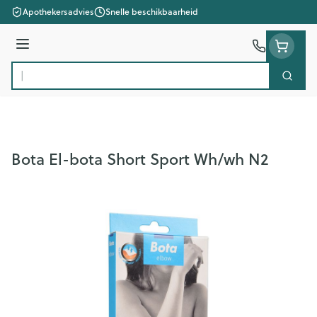
Ga naar de inhoud
Apothekersadvies
Snelle beschikbaarheid
Menu
Zoek
Product, merk, categorie...
Bota El-bota Short Sport Wh/wh N2