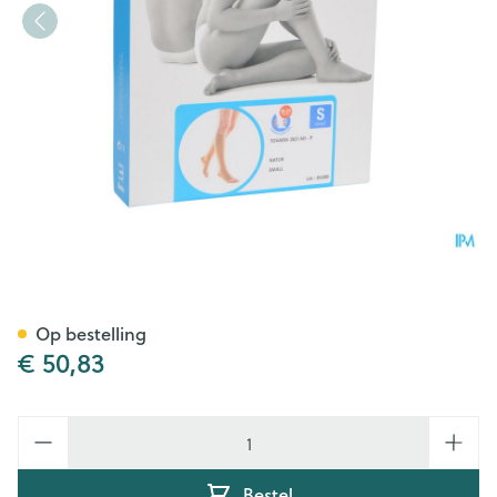
Bota Tovarix 20/i Kous Ad-p 
Op bestelling
€ 50,83
Aantal
Bestel