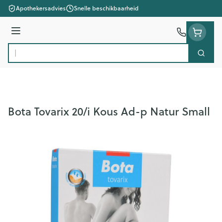
Ga naar de inhoud
Apothekersadvies
Snelle beschikbaarheid
Menu
Zoek
Product, merk, categorie...
Bota Tovarix 20/i Kous Ad-p Natur Small