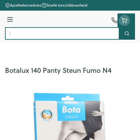
Ga naar de inhoud
Apothekersadvies
Snelle beschikbaarheid
Menu
Zoek
Product, merk, categorie...
Botalux 140 Panty Steun Fumo N4