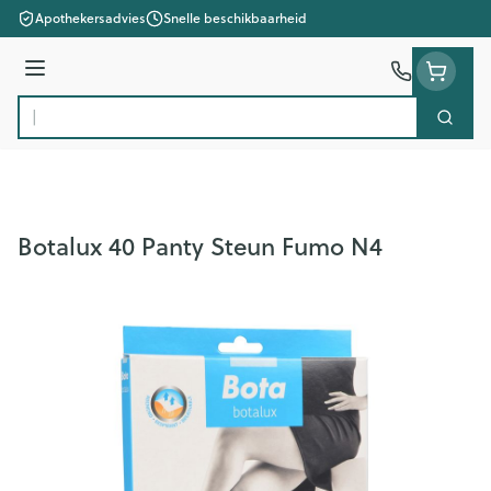
Ga naar de inhoud
Apothekersadvies
Snelle beschikbaarheid
Menu
Zoek
Product, merk, categorie...
Botalux 40 Panty Steun Fumo N4