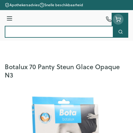
Ga naar de inhoud
Apothekersadvies
Snelle beschikbaarheid
Menu
Zoek
Product, merk, categorie...
Botalux 70 Panty Steun Glace Opaque
N3