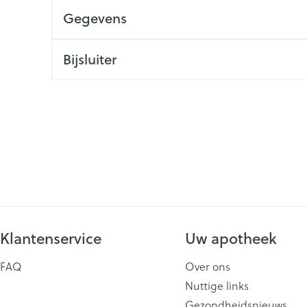
Gegevens
ging
Supplementen
Insectenwe
Mondmaskers
middelen
issen
Bijsluiter
 -
id
id
Zelfbruiner
Scheren
Klantenservice
Uw apotheek
FAQ
Over ons
Nuttige links
Gezondheidsnieuws