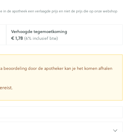
Toon meer
je in de apotheek een verlaagde prijs en niet de prijs die op onze webshop
Diagnosetesten en
stress
Vlooien en teken
Mond en keel
meetapparatuur
Oren
Zuigtabletten
Verhoogde tegemoetkoming
Alcoholtest
g
Oordopjes
€ 1,78
(6% inclusief btw)
herapie -
Mond, muil of snavel
en -druppels
Spray - oplossing
Bloeddrukmeter
ls
Oorreiniging
Cholesteroltest
zen
Oordruppels
Hartslagmeter
ulpmiddelen
 Na beoordeling door de apotheker kan je het komen afhalen
Toon meer
ereist.
herming
Hygiëne
Ergonomie
nning en -
Aambeien
s
Bad en douche
Ademhaling en zuurstof
je
Badkamer