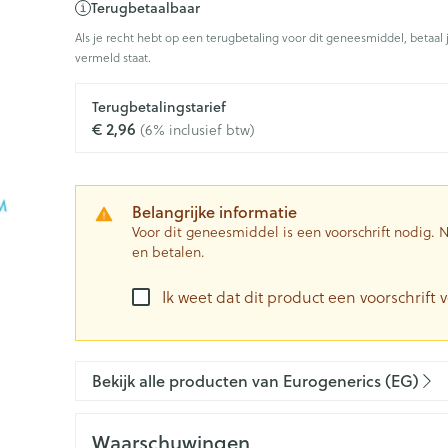
Terugbetaalbaar
0+ categorie
Als je recht hebt op een terugbetaling voor dit geneesmiddel, betaal 
Wondzorg
EHBO
vermeld staat.
ie
ven
Homeopathie
Spieren en gewrichten
Gemoed en 
Ogen
Neus
Neus
Ogen
eneeskunde categorie
Vilt
Podologie
n
Ooginfecties
Tabletten
Terugbetalingstarief
Spray
Oogspoelin
€ 2,96
(6% inclusief btw)
Handschoenen
Cold - Hot t
Oren
Ogen
Anti allergische en anti
Neussprays 
 en EHBO categorie
denborstels
Oogdruppe
warm/koud
inflammatoire middelen
al
Wondhelend
los
Creme - gel
Verbanddo
 antiviraal
Ontzwellende middelen
insecten categorie
Brandwonden
 pluimen
Accessoires
Belangrijke informatie
Droge ogen
Medische h
Glaucoom
Voor dit geneesmiddel is een voorschrift nodig.
Toon meer
en betalen.
ddelen categorie
Toon meer
Toon meer
Ik weet dat dit product een voorschrift v
en
e en
Nagels
Diabetes
Zonnebesc
Stoma
Hart- en bloedvaten
Bloedverdu
stolling
Bekijk alle producten van Eurogenerics (EG)
eelt en
Nagellak
Bloedglucosemeter
Aftersun
Stomazakje
len
Kalk- en schimmelnagels
Teststrips en naalden
Lippen
Stomaplaat
spray
ires
Waarschuwingen