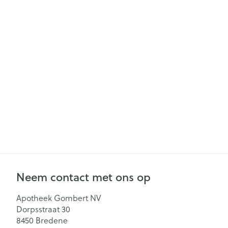
Gezichtsverzor
Pillendozen en
accessoires
Pigmentstoorn
Gevoelige huid
geïrriteerde hu
Gemengde hu
Doffe huid
Toon meer
Snurken
Neem contact met ons op
Apotheek Gombert NV
Dorpsstraat 30
8450
Bredene