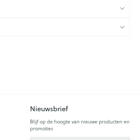
rende
Parfums en
geurproducten
CBD
Nieuwsbrief
Blijf op de hoogte van nieuwe producten en
promoties
E-mail adres