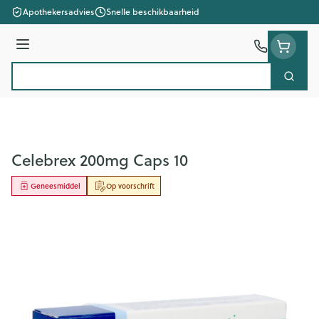
Ga naar de inhoud
Apothekersadvies
Snelle beschikbaarheid
Menu
Zoek
Product, merk, categorie...
Celebrex 200mg Caps 10
Geneesmiddel
Op voorschrift