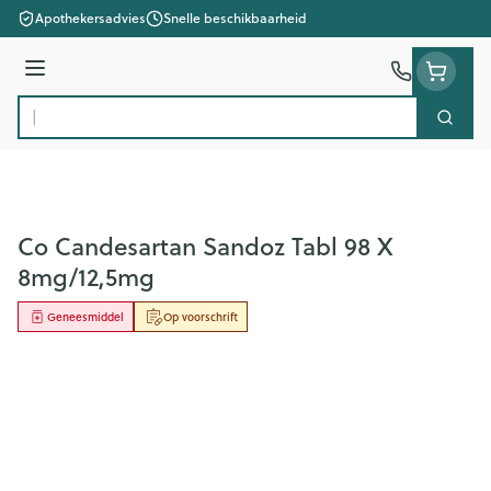
Ga naar de inhoud
Apothekersadvies
Snelle beschikbaarheid
Menu
Zoek
Product, merk, categorie...
Co Candesartan Sandoz Tabl 98 X
8mg/12,5mg
Geneesmiddel
Op voorschrift