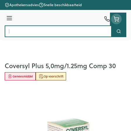
Ga naar de inhoud
Apothekersadvies
Snelle beschikbaarheid
Menu
Zoek
Product, merk, categorie...
Coversyl Plus 5,0mg/1.25mg Comp 30
Geneesmiddel
Op voorschrift