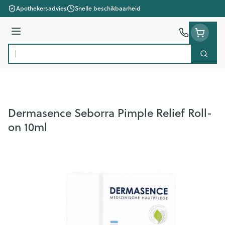
Ga naar de inhoud
Apothekersadvies
Snelle beschikbaarheid
Menu
Zoek
Product, merk, categorie...
Dermasence Seborra Pimple Relief Roll-
on 10ml