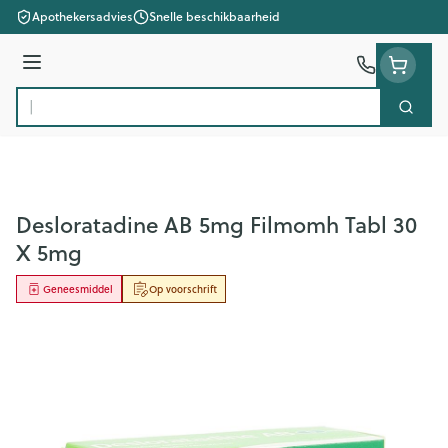
Ga naar de inhoud
Apothekersadvies
Snelle beschikbaarheid
Menu
Zoek
Product, merk, categorie...
Desloratadine AB 5mg Filmomh Tabl 30
X 5mg
Geneesmiddel
Op voorschrift