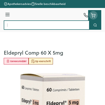
Ga naar de inhoud
Apothekersadvies
Snelle beschikbaarheid
Menu
Zoek
Product, merk, categorie...
Eldepryl Comp 60 X 5mg
Geneesmiddel
Op voorschrift