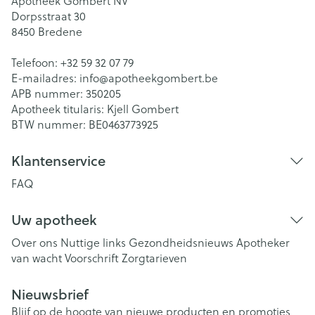
Apotheek Gombert NV
Dorpsstraat 30
8450
Bredene
Telefoon:
+32 59 32 07 79
E-mailadres:
info@
apotheekgombert.be
APB nummer:
350205
Apotheek titularis:
Kjell Gombert
BTW nummer:
BE0463773925
Klantenservice
FAQ
Uw apotheek
Over ons
Nuttige links
Gezondheidsnieuws
Apotheker
van wacht
Voorschrift
Zorgtarieven
Nieuwsbrief
Blijf op de hoogte van nieuwe producten en promoties