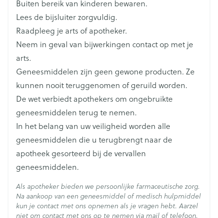
Buiten bereik van kinderen bewaren.
Aanvangsdosis: 10 mg /dag
Lengte
145 mm
Lees de bijsluiter zorgvuldig.
Onderhoudsdosis: max. 20 mg /dag
Raadpleeg je arts of apotheker.
Diepte
18 mm
Neem in geval van bijwerkingen contact op met je
Aanvangsdosis: 10 mg /dag
arts.
Onderhoudsdosis: max. 20 mg /dag
Hoeveelheid
28
Geneesmiddelen zijn geen gewone producten. Ze
Verpakking
In een enkele gift inneme
kunnen nooit teruggenomen of geruild worden.
Met of zonder voedsel
De wet verbiedt apothekers om ongebruikte
Actieve
escitalopram oxalaat
Ingrediënten
geneesmiddelen terug te nemen.
In het belang van uw veiligheid worden alle
Behoud
Kamertemperatuur (15°C - 25°C)
geneesmiddelen die u terugbrengt naar de
apotheek gesorteerd bij de vervallen
geneesmiddelen.
Als apotheker bieden we persoonlijke farmaceutische zorg.
Na aankoop van een geneesmiddel of medisch hulpmiddel
kun je contact met ons opnemen als je vragen hebt. Aarzel
niet om contact met ons op te nemen via mail of telefoon.