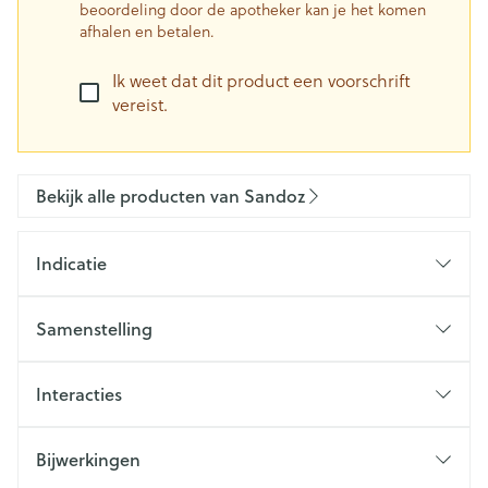
beoordeling door de apotheker kan je het komen
afhalen en betalen.
Ik weet dat dit product een voorschrift
vereist.
Bekijk alle producten van Sandoz
Indicatie
Depressieve episodes
Paniekstoornis met of zonder agorafobie
Samenstelling
Sociale angststoornis (sociale fobie)
Gegeneraliseerde angststoornis
Interacties
Obsessieve-compulsieve stoornis
Bijwerkingen