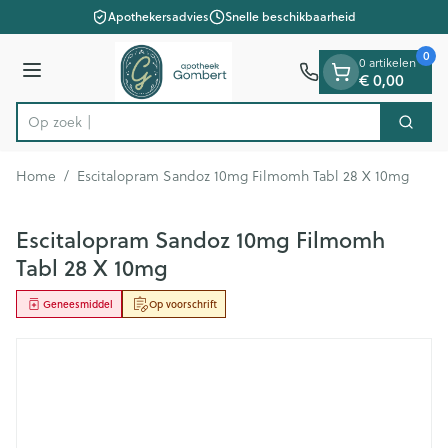
Dia 1 van 1
Ga naar de inhoud
Apothekersadvies
Snelle beschikbaarheid
0
0 artikelen
€ 0,00
Menu
Op zoek naar
Zoek
Product, merk, categorie...
Home
/
Escitalopram Sandoz 10mg Filmomh Tabl 28 X 10mg
Escitalopram Sandoz 10mg Filmomh
Tabl 28 X 10mg
Geneesmiddel
Op voorschrift