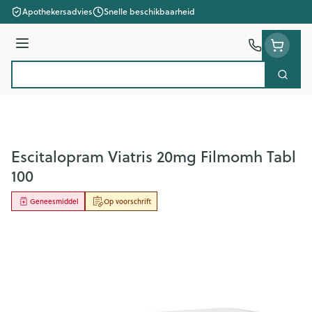
Ga naar de inhoud
Apothekersadvies
Snelle beschikbaarheid
Menu
Zoek
Product, merk, categorie...
Escitalopram Viatris 20mg Filmomh Tabl
100
Geneesmiddel
Op voorschrift