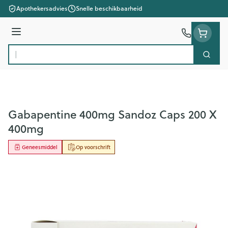
Ga naar de inhoud
Apothekersadvies
Snelle beschikbaarheid
Menu
Zoek
Product, merk, categorie...
Gabapentine 400mg Sandoz Caps 200 X
400mg
Geneesmiddel
Op voorschrift