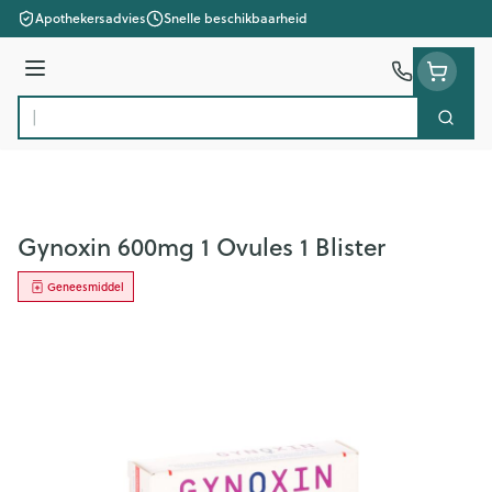
Ga naar de inhoud
Apothekersadvies
Snelle beschikbaarheid
Menu
Zoek
Product, merk, categorie...
Gynoxin 600mg 1 Ovules 1 Blister
Geneesmiddel