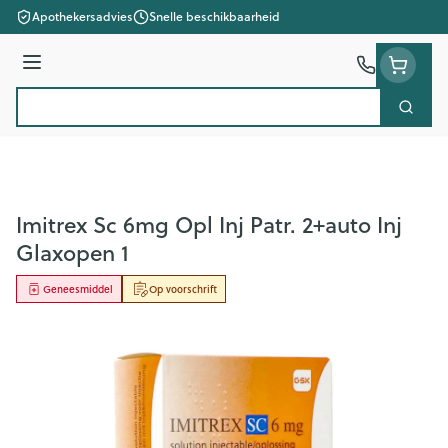
Ga naar de inhoud
Apothekersadvies
Snelle beschikbaarheid
Menu
Zoek
Product, merk, categorie...
Imitrex Sc 6mg Opl Inj Patr. 2+auto Inj
Glaxopen 1
Geneesmiddel
Op voorschrift