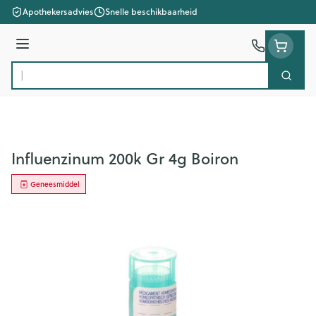
Ga naar de inhoud
Apothekersadvies
Snelle beschikbaarheid
Menu
Zoek
Product, merk, categorie...
Influenzinum 200k Gr 4g Boiron
Geneesmiddel